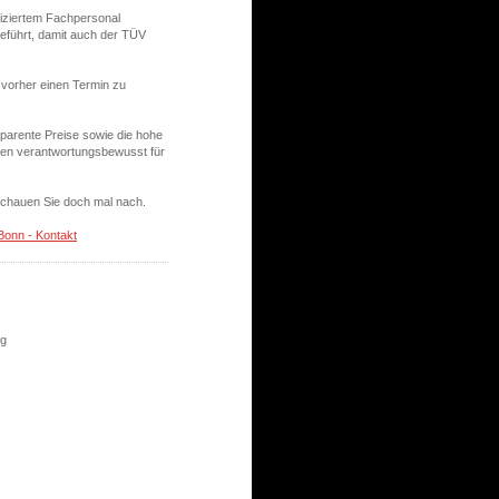
ifiziertem Fachpersonal
geführt, damit auch der TÜV
 vorher einen Termin zu
sparente Preise sowie die hohe
orgen verantwortungsbewusst für
Schauen Sie doch mal nach.
onn - Kontakt
ng