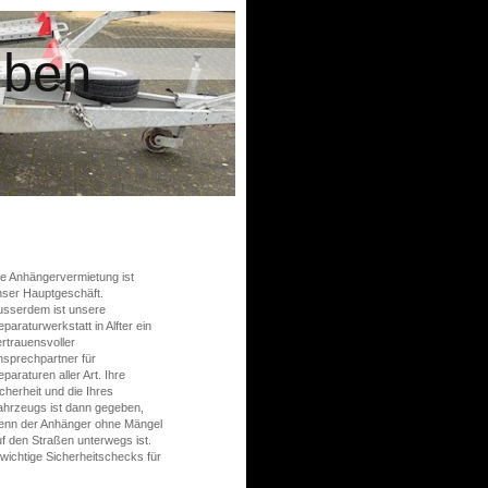
uben
ie Anhängervermietung ist
nser Hauptgeschäft.
usserdem ist unsere
paraturwerkstatt in Alfter ein
rtrauensvoller
nsprechpartner für
paraturen aller Art. Ihre
cherheit und die Ihres
ahrzeugs ist dann gegeben,
enn der Anhänger ohne Mängel
f den Straßen unterwegs ist.
ichtige Sicherheitschecks für