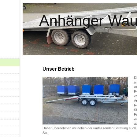
Anhänger Wa
Unser Betrieb
D
u
A
Re
ve
A
Re
Si
F
w
au
Daher übernehmen wir neben der umfassenden Beratung auch w
Sie.