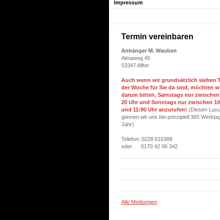
Impressum
Termin vereinbaren
Anhänger M. Wauben
Almaweg 45
53347 Alfter
Auch wenn wir grundsätzlich sieben T
der Woche für Sie da sind, möchten w
darum bitten
, Samstags nur zwischen
20 Uhr und Sonntags nur zwischen 10
und 11:00 Uhr anzurufen!
(Diesen Lux
gönnen wir uns bei prinzipiell 365 Werkta
Jahr)
Telefon: 0228 616388
oder 0170 42 06 342
Alle Meldungen