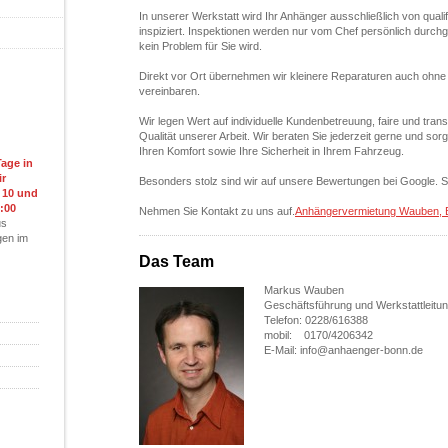
In unserer Werkstatt wird Ihr Anhänger ausschließlich von qual
inspiziert. Inspektionen werden nur vom Chef persönlich durch
kein Problem für Sie wird.
Direkt vor Ort übernehmen wir kleinere Reparaturen auch ohne
vereinbaren.
Wir legen Wert auf individuelle Kundenbetreuung, faire und tran
Qualität unserer Arbeit. Wir beraten Sie jederzeit gerne und s
Ihren Komfort sowie Ihre Sicherheit in Ihrem Fahrzeug.
age in
ir
Besonders stolz sind wir auf unsere Bewertungen bei Google. 
 10 und
:00
Nehmen Sie Kontakt zu uns auf.
Anhängervermietung Wauben, B
us
gen im
Das Team
Markus Wauben
Geschäftsführung und Werkstattleitu
Telefon: 0228/616388
mobil: 0170/4206342
E-Mail: info@anhaenger-bonn.de