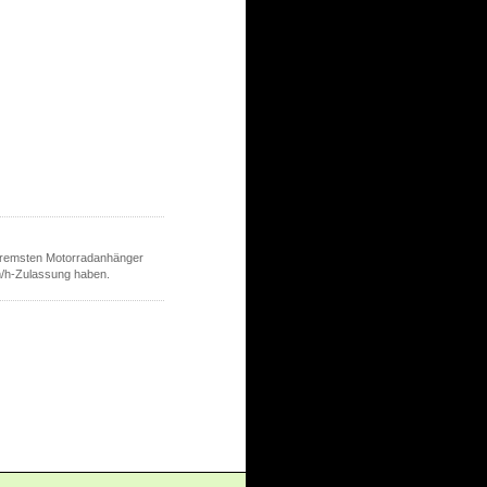
gebremsten Motorradanhänger
m/h-Zulassung haben.