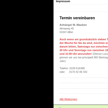
Impressum
Termin vereinbaren
Anhänger M. Wauben
Almaweg 45
53347 Alfter
Auch wenn wir grundsätzlich sieben T
der Woche für Sie da sind, möchten w
darum bitten
, Samstags nur zwischen
20 Uhr und Sonntags nur zwischen 10
und 11:00 Uhr anzurufen!
(Diesen Lux
gönnen wir uns bei prinzipiell 365 Werkta
Jahr)
Telefon: 0228 616388
oder 0170 42 06 342
Alle Meldungen