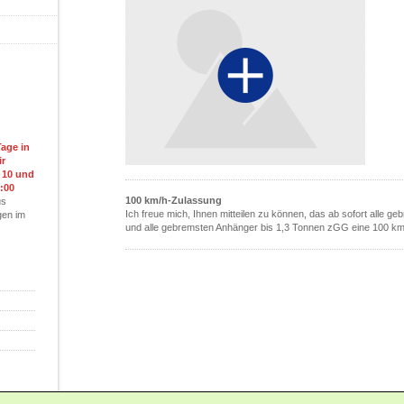
age in
ir
 10 und
:00
100 km/h-Zulassung
us
Ich freue mich, Ihnen mitteilen zu können, das ab sofort alle 
gen im
und alle gebremsten Anhänger bis 1,3 Tonnen zGG eine 100 k