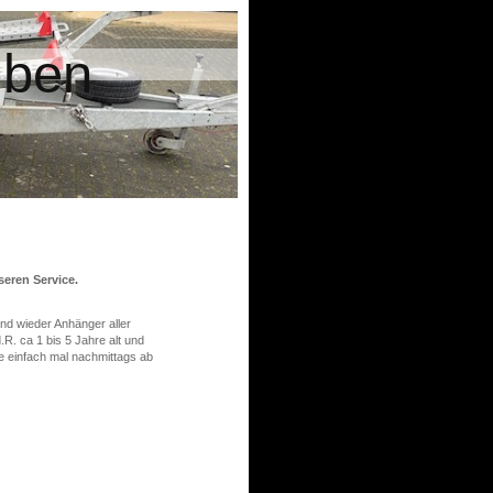
uben
seren Service.
ind wieder Anhänger aller
R. ca 1 bis 5 Jahre alt und
e einfach mal nachmittags ab