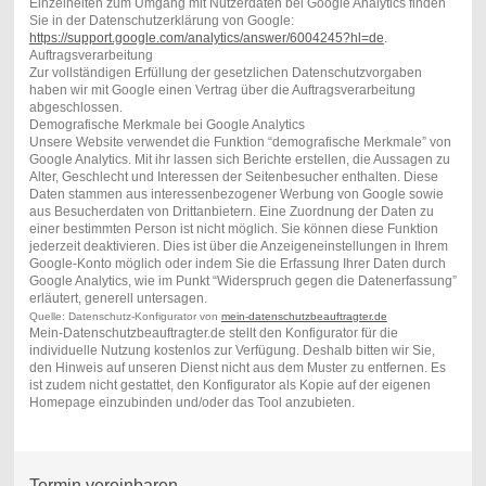
Einzelheiten zum Umgang mit Nutzerdaten bei Google Analytics finden
Sie in der Datenschutzerklärung von Google:
https://support.google.com/analytics/answer/6004245?hl=de
.
Auftragsverarbeitung
Zur vollständigen Erfüllung der gesetzlichen Datenschutzvorgaben
haben wir mit Google einen Vertrag über die Auftragsverarbeitung
abgeschlossen.
Demografische Merkmale bei Google Analytics
Unsere Website verwendet die Funktion “demografische Merkmale” von
Google Analytics. Mit ihr lassen sich Berichte erstellen, die Aussagen zu
Alter, Geschlecht und Interessen der Seitenbesucher enthalten. Diese
Daten stammen aus interessenbezogener Werbung von Google sowie
aus Besucherdaten von Drittanbietern. Eine Zuordnung der Daten zu
einer bestimmten Person ist nicht möglich. Sie können diese Funktion
jederzeit deaktivieren. Dies ist über die Anzeigeneinstellungen in Ihrem
Google-Konto möglich oder indem Sie die Erfassung Ihrer Daten durch
Google Analytics, wie im Punkt “Widerspruch gegen die Datenerfassung”
erläutert, generell untersagen.
Quelle: Datenschutz-Konfigurator von
mein-datenschutzbeauftragter.de
Mein-Datenschutzbeauftragter.de stellt den Konfigurator für die
individuelle Nutzung kostenlos zur Verfügung. Deshalb bitten wir Sie,
den Hinweis auf unseren Dienst nicht aus dem Muster zu entfernen. Es
ist zudem nicht gestattet, den Konfigurator als Kopie auf der eigenen
Homepage einzubinden und/oder das Tool anzubieten.
Termin vereinbaren