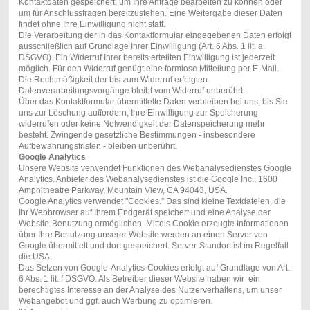
Kontaktdaten gespeichert, um Ihre Anfrage bearbeiten zu können oder
um für Anschlussfragen bereitzustehen. Eine Weitergabe dieser Daten
findet ohne Ihre Einwilligung nicht statt.
Die Verarbeitung der in das Kontaktformular eingegebenen Daten erfolgt
ausschließlich auf Grundlage Ihrer Einwilligung (Art. 6 Abs. 1 lit. a
DSGVO). Ein Widerruf Ihrer bereits erteilten Einwilligung ist jederzeit
möglich. Für den Widerruf genügt eine formlose Mitteilung per E-Mail.
Die Rechtmäßigkeit der bis zum Widerruf erfolgten
Datenverarbeitungsvorgänge bleibt vom Widerruf unberührt.
Über das Kontaktformular übermittelte Daten verbleiben bei uns, bis Sie
uns zur Löschung auffordern, Ihre Einwilligung zur Speicherung
widerrufen oder keine Notwendigkeit der Datenspeicherung mehr
besteht. Zwingende gesetzliche Bestimmungen - insbesondere
Aufbewahrungsfristen - bleiben unberührt.
Google Analytics
Unsere Website verwendet Funktionen des Webanalysedienstes Google
Analytics. Anbieter des Webanalysedienstes ist die Google Inc., 1600
Amphitheatre Parkway, Mountain View, CA 94043, USA.
Google Analytics verwendet "Cookies." Das sind kleine Textdateien, die
Ihr Webbrowser auf Ihrem Endgerät speichert und eine Analyse der
Website-Benutzung ermöglichen. Mittels Cookie erzeugte Informationen
über Ihre Benutzung unserer Website werden an einen Server von
Google übermittelt und dort gespeichert. Server-Standort ist im Regelfall
die USA.
Das Setzen von Google-Analytics-Cookies erfolgt auf Grundlage von Art.
6 Abs. 1 lit. f DSGVO. Als Betreiber dieser Website haben wir ein
berechtigtes Interesse an der Analyse des Nutzerverhaltens, um unser
Webangebot und ggf. auch Werbung zu optimieren.